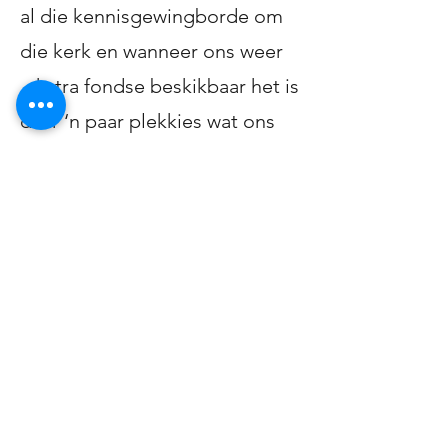
al die kennisgewingborde om
die kerk en wanneer ons weer
ekstra fondse beskikbaar het is
daar ‘n paar plekkies wat ons
reeds geïdentifiseer het waar
ons nog kort.
Ons Bemakings bediening nooi
elke Kerkraad lid uit om dit ‘n
strategie te maak om ander
mense na ons Gemeente en
Kerk te nooi om sodoende aan
ons “Ek hoort” strategie te